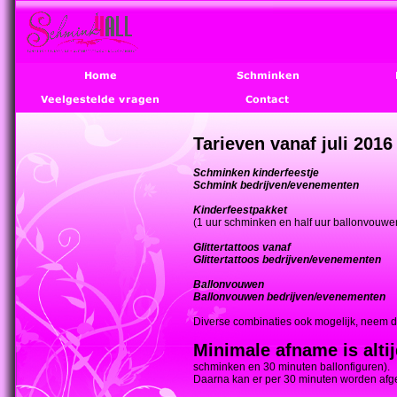
Tarieven vanaf juli 2016
Schminken kinderfeestje
€ 40,00
Schmink bedrijven/evenementen
€ 40,
Kinderfeestpakke
(1 uur schminken en half uur ballonvouwen
Glittertattoos vanaf
€ 45,00 
Glittertattoos bedrijven/evenementen
€ 
Ballonvouwen
€ 7
Ballonvouwen bedrijven/evenementen
€
Diverse combinaties ook mogelijk, neem d
Minimale afname is altij
schminken en 30 minuten ballonfiguren).
Daarna kan er per 30 minuten worden af